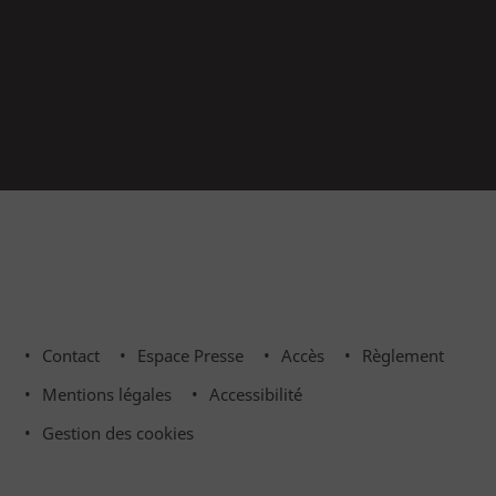
Contact
Espace Presse
Accès
Règlement
Mentions légales
Accessibilité
Menu
Gestion des cookies
Pied
de