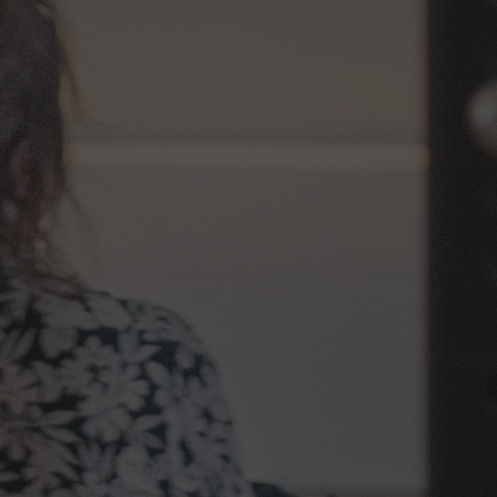
Vous êtes
Individuel
Famille
Public empêché
Enseignant
Centre de loisirs