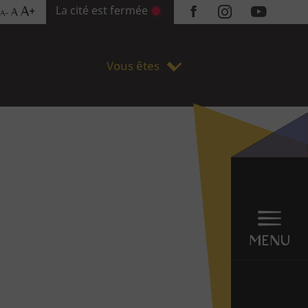
La cité est fermée
A+
A
A-
Réseaux
sociaux
Vous êtes
Menu
en
sticky
MENU