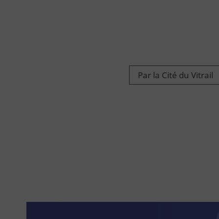
Par la Cité du Vitrail
Approfondir
Lumière sur le vitrail !
Route du Vitrail
Ressources & publications