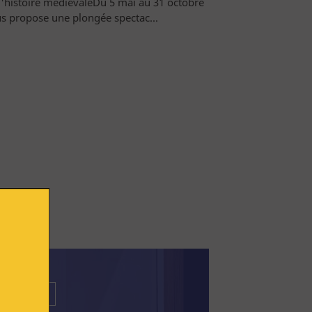
'histoire médiévaleDu 5 mai au 31 octobre
s propose une plongée spectac...
xposition