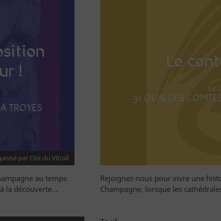
osition
Le con
ur !
Le 
31 QUAI DES COMTE
 À TROYES
anisé par Cité du Vitrail
a Champagne au temps
Rejoignez-nous pour vivre une hist
 la découverte...
Champagne, lorsque les cathédrales é