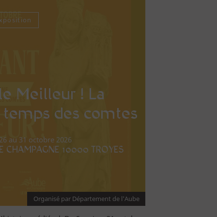
xposition
e Meilleur ! La
 temps des comtes
26 au 31 octobre 2026
DE CHAMPAGNE 10000 TROYES
Organisé par Département de l'Aube