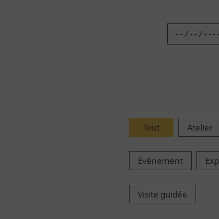
Découvrez la Cité
La Cité
Le bâtiment
Parcours permanent
- Tout -
Atelier
Apothicairerie
Évènement
Exp
Centre de documentation
Centre d'études
Visite guidée
Espace pédagogique