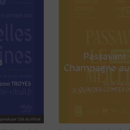
E
Passavant l
s
Champagne au
0000 TROYES
Du 05 mai 20
31 QUAI DES COMTES 
anisé par Cité du Vitrail