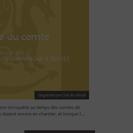
te du comte
05 août 2026
S DE CHAMPAGNE À TROYES
Organisé par Cité du Vitrail
oire incroyable au temps des comtes de
taient encore en chantier, et lorsque l...