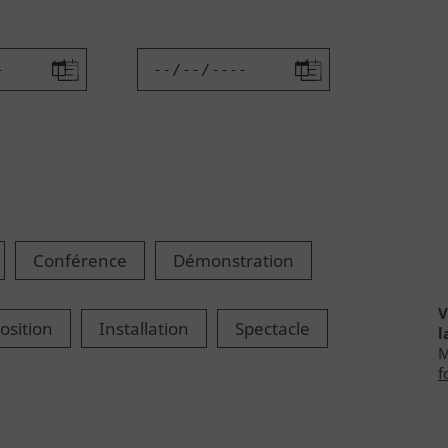
Conférence
Démonstration
V
osition
Installation
Spectacle
l
M
f