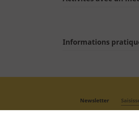
Individuel
Famille
Public empêché
Informations pratiqu
Enseignant
Centre de loisirs
Groupe - TO
Entreprise - CE
Professionnel
Newsletter
Journaliste