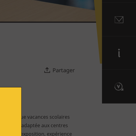
Contact
Informations
Partager
Route du Vitrail
ose à chaque vacances scolaires
cialement adaptée aux centres
parcours d’exposition, expérience