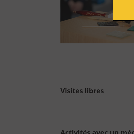
S'engager
Rejoindre l'AVA
Acheter en ligne
Billetterie
Visites libres
Vous êtes
Activités avec un mé