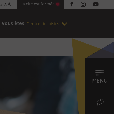
La cité est fermée
A+
A
A-
Réseaux
sociaux
Vous êtes
Centre de loisirs
Menu
en
sticky
MENU
Billetterie