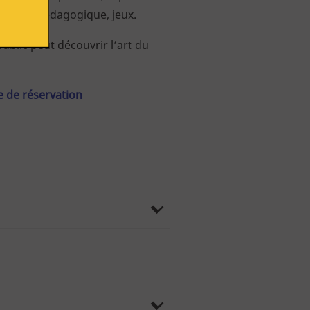
’espace pédagogique, jeux.
public peut découvrir l’art du
 de réservation