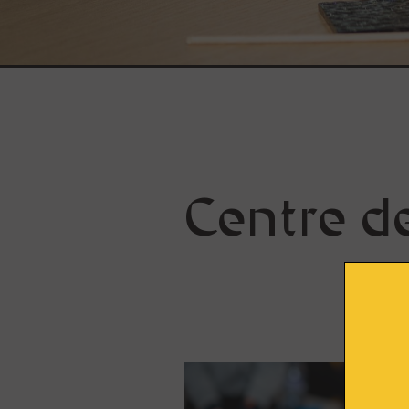
Le bâtiment
Parcours permanent
Apothicairerie
Centre de documentation
Centre d'études
Espace pédagogique
Centre de
Approfondir
Lumière sur le vitrail !
Route du Vitrail
Ressources & publications