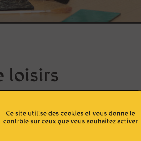
 loisirs
Ce site utilise des cookies et vous donne le
contrôle sur ceux que vous souhaitez activer
La Cité du Vitrail prop
(zone B)
une offre spé
de loisirs : visites du 