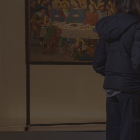
Découvrez la Cité
La Cité
Le bâtiment
Parcours permanent
Apothicairerie
Centre de documentation
Centre d'études
Espace pédagogique