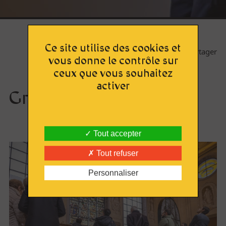
Approfondir
Lumière sur le vitrail !
Route du Vitrail
Ce site utilise des cookies et
Partager
Ressources & publications
vous donne le contrôle sur
ceux que vous souhaitez
activer
Groupe / TO
S'engager
Tout accepter
Rejoindre l'AVA
Tout refuser
Personnaliser
Acheter en ligne