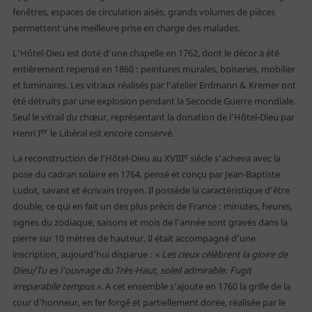
fenêtres, espaces de circulation aisés, grands volumes de pièces
permettent une meilleure prise en charge des malades.
L’Hôtel-Dieu est doté d’une chapelle en 1762, dont le décor a été
entièrement repensé en 1860 : peintures murales, boiseries, mobilier
et luminaires. Les vitraux réalisés par l’atelier Erdmann & Kremer ont
été détruits par une explosion pendant la Seconde Guerre mondiale.
Seul le vitrail du chœur, représentant la donation de l’Hôtel-Dieu par
er
Henri I
le Libéral est encore conservé.
e
La reconstruction de l’Hôtel-Dieu au XVIII
siècle s’acheva avec la
pose du cadran solaire en 1764, pensé et conçu par Jean-Baptiste
Ludot, savant et écrivain troyen. Il possède la caractéristique d’être
double, ce qui en fait un des plus précis de France : minutes, heures,
signes du zodiaque, saisons et mois de l’année sont gravés dans la
pierre sur 10 mètres de hauteur. Il était accompagné d’une
inscription, aujourd’hui disparue :
« Les cieux célèbrent la gloire de
Dieu/Tu es l’ouvrage du Très-Haut, soleil admirable. Fugit
irreparabile tempus »
. A cet ensemble s’ajoute en 1760 la grille de la
cour d’honneur, en fer forgé et partiellement dorée, réalisée par le