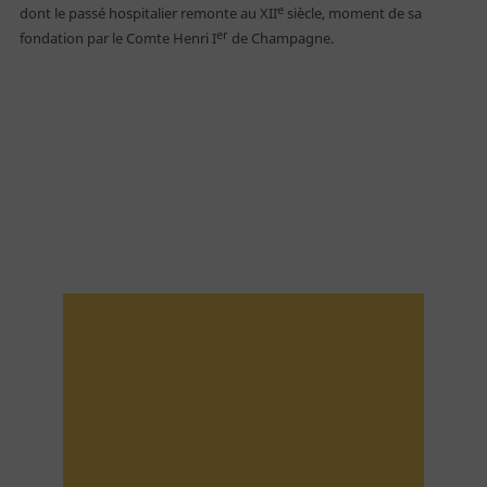
e
dont le passé hospitalier remonte au XII
siècle, moment de sa
er
fondation par le Comte Henri I
de Champagne.
Acheter en ligne
Billetterie