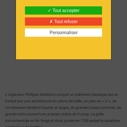
Famille
Tout accepter
Tout refuser
Public empêché
Personnaliser
Enseignant
Centre de loisirs
Groupe - TO
Entreprise - CE
L’ingénieur Philippe Delaforce conçoit un bâtiment classique qui se
Professionnel
traduit par une architecture en pierre de taille, un plan en « U », de
nombreuses fenêtres hautes et larges, de grandes baies ouvertes, de
Journaliste
grands toits couverts en ardoise violine de Fumay. La grille
monumentale en fer forgé et doré, posée en 1760 assied le caractère