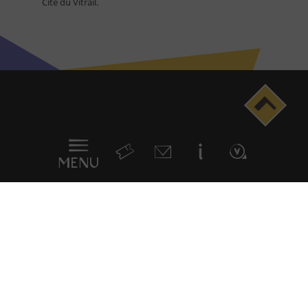
Cité du Vitrail.
Menu
en
sticky
MENU