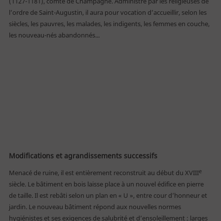
(1127-1181), comte de Champagne. Administré par les religieuses de
l’ordre de Saint-Augustin, il aura pour vocation d’accueillir, selon les
siècles, les pauvres, les malades, les indigents, les femmes en couche,
les nouveau-nés abandonnés...
Modifications et agrandissements successifs
e
Menacé de ruine, il est entièrement reconstruit au début du XVIII
siècle. Le bâtiment en bois laisse place à un nouvel édifice en pierre
de taille. Il est rebâti selon un plan en « U », entre cour d’honneur et
jardin. Le nouveau bâtiment répond aux nouvelles normes
hygiénistes et ses exigences de salubrité et d’ensoleillement : larges