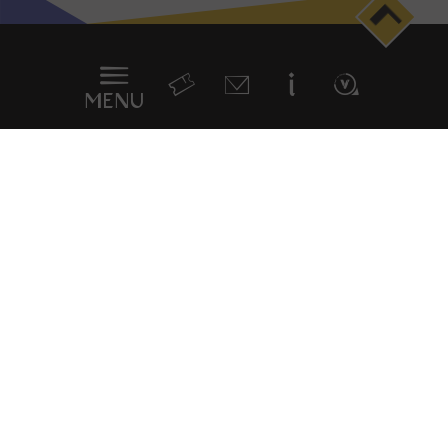
Menu
en
sticky
MENU
Newsletter
La Cité du Vitrail, un site culturel du Département
de l’Aube
31 quai des Comtes-de-Champagne