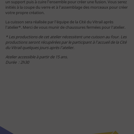
un support puis à cuire l'ensemble pour créer une fusion. Vous serez
initiés à la coupe du verre et à l'assemblage des morceaux pour créer
Vous êtes
votre propre création.
La cuisson sera réalisée par l'équipe de la Cité du Vitrail après
l'atelier*. Merci de vous munir de chaussures fermées pour l'atelier.
Individuel
* Les productions de cet atelier nécessitent une cuisson au four. Les
productions seront récupérées par le participant à l'accueil de la Cité
Famille
du Vitrail quelques jours après l'atelier.
Public empêché
Atelier accessible à partir de 15 ans.
Durée : 2h30
Enseignant
Centre de loisirs
Groupe - TO
Entreprise - CE
Professionnel
Journaliste