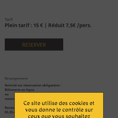
Découvrez la Cité
La Cité
Tarif
Plein tarif : 15 € | Réduit 7,5€ /pers.
Le bâtiment
Parcours permanent
RESERVER
Apothicairerie
Centre de documentation
Centre d'études
Espace pédagogique
Renseignement
Activité sur réservation obligatoire :
Billetterie en ligne
ou
reservation.citeduvitrail@aube.fr
Ce site utilise des cookies et
Approfondir
Renseignements
vous donne le contrôle sur
Lumière sur le vitrail !
03.25.42.52.47 (du mardi au jeudi de 9h30 à 12h)
ceux que vous souhaitez