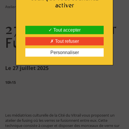
Route du Vitrail
activer
Atelier
Ressources & publications
27 juillet - Atelier
Tout accepter
Fusing
Tout refuser
S'engager
Personnaliser
Rejoindre l'AVA
Le 27 juillet 2025
10h15
Acheter en ligne
Billetterie
Les médiatrices culturelle de la Cité du Vitrail vous proposent un
atelier de fusing où les verres se fusionnent entre eux. Cette
technique consiste à couper et disposer des morceaux de verre sur