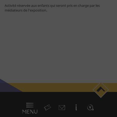
Activité réservée aux enfants qui seront pris en charge par les
médiateurs de l'exposition.
Individuel
Famille
Public empêché
Enseignant
Centre de loisirs
Groupe - TO
Entreprise - CE
Professionnel
Journaliste
Menu
Newsletter
en
sticky
MENU