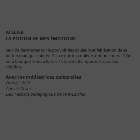
Billetterie
ATELIER
LA POTION DE MES ÉMOTIONS
Jeux de devinettes sur le pouvoir des couleurs et fabrication de sa
potion magique colorée. Est-ce que les couleurs ont une odeur ? Qui
Vous êtes
aura fabriqué le beau flacon ? Les enfants repartent avec leur
création.
Avec les médiatrices culturelles
Durée : 1h30
Individuel
Age : 5-10 ans
Lieu : espace pédagogique Vincent-Larcher
Famille
Public empêché
Enseignant
Centre de loisirs