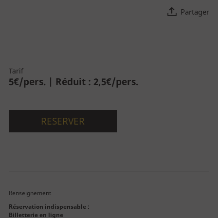
Partager
Découvrez la Cité
La Cité
Tarif
Le bâtiment
5€/pers. | Réduit : 2,5€/pers.
Parcours permanent
Apothicairerie
RESERVER
Centre de documentation
Centre d'études
Espace pédagogique
Renseignement
Réservation indispensable
:
Billetterie en ligne