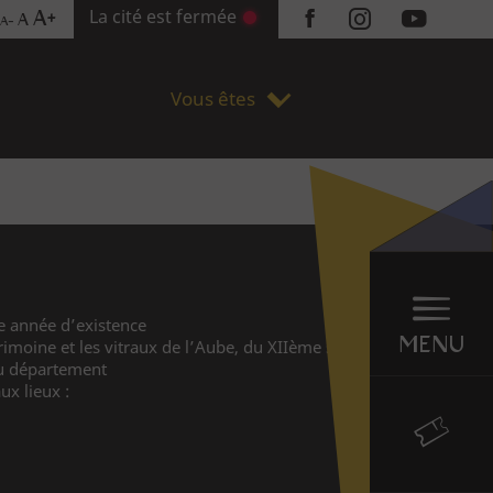
La cité est fermée
A+
A
A-
Réseaux
sociaux
Vous êtes
Menu
en
ème année d’existence
sticky
MENU
rimoine et les vitraux de l’Aube, du XIIème siècle à nos
 du département
ux lieux :
Billetterie