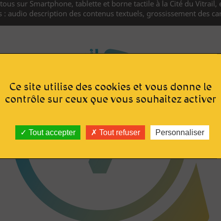
tous sur Smartphone, tablette et borne tactile à la Cité du Vitrail,
s : audio description des contenus textuels, grossissement des c
Ce site utilise des cookies et vous donne le
contrôle sur ceux que vous souhaitez activer
Tout accepter
Tout refuser
Personnaliser