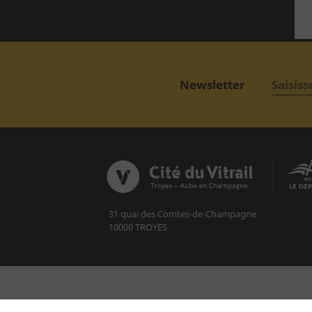
Rejoindre l'AVA
Acheter en ligne
Newsletter
Billetterie
Vous êtes
31 quai des Comtes-de-Champagne
10000 TROYES
Individuel
Famille
Public empêché
Contact
Espace Presse