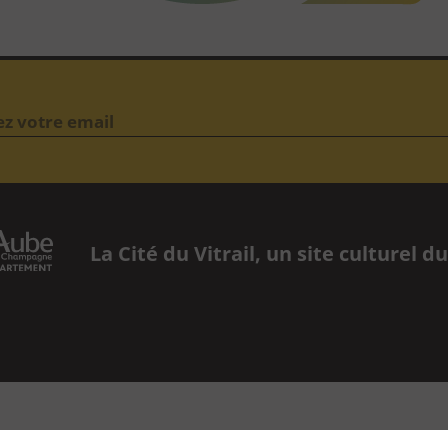
La Cité du Vitrail, un site culturel
Accès
Règlement
Mentions légales
Acc