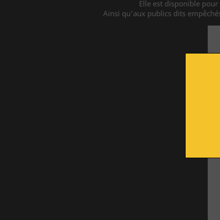
Elle est disponible pour 
Parcours permanent
Ainsi qu'aux publics dits empêché
Apothicairerie
Centre de documentation
Centre d'études
Espace pédagogique
Approfondir
Lumière sur le vitrail !
Route du Vitrail
Ressources & publications
S'engager