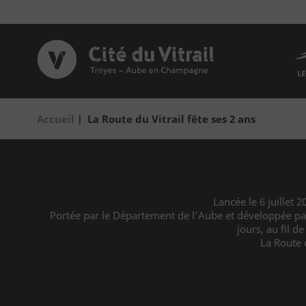
Aller
Panneau de gestion des cookies
au
contenu
principal
Close
Accueil
La Route du Vitrail fête ses 2 ans
Navigation
Préparez votre visite
Fil
Infos pratiques
principale
d'Ariane
Agenda
Expositions temporaires
Lancée le 6 juillet 
Portée par le Département de l’Aube et développée par M
jours, au fil 
La Route 
Découvrez la Cité
La Cité
Le bâtiment