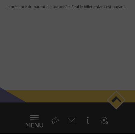
La présence du parent est autorisée. Seul le billet enfant est payant.
Individuel
Famille
Public empêché
Enseignant
Centre de loisirs
Groupe - TO
Entreprise - CE
Professionnel
Journaliste
Menu
Newsletter
en
sticky
MENU