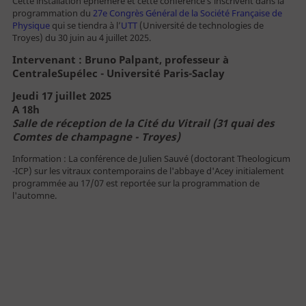
Cette installation éphémère et cette conférence s’inscrivent dans la
programmation du
27e Congrès Général de la Société Française de
Public empêché
Physique
qui se tiendra à l’
UTT
(Université de technologies de
Troyes) du 30 juin au 4 juillet 2025.
Enseignant
Intervenant : Bruno Palpant, professeur à
Centre de loisirs
CentraleSupélec - Université Paris-Saclay
Jeudi 17 juillet 2025
Groupe - TO
A 18h
Entreprise - CE
Salle de réception de la Cité du Vitrail (31 quai des
Comtes de champagne - Troyes)
Professionnel
Information : La conférence de Julien Sauvé (doctorant Theologicum
-ICP) sur les vitraux contemporains de l'abbaye d'Acey initialement
Journaliste
programmée au 17/07 est reportée sur la programmation de
l'automne.