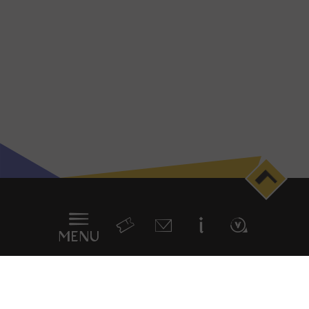
Menu
en
sticky
MENU
Voir aussi ...