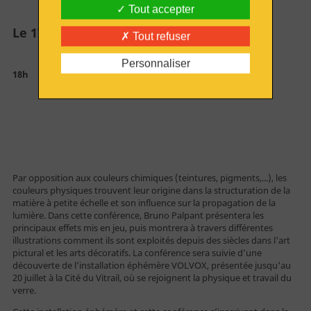
Tout accepter
Le 17 juillet 2025
Tout refuser
Acheter en ligne
Personnaliser
18h
Billetterie
Par opposition aux couleurs chimiques (teintures, pigments,...), les
couleurs physiques trouvent leur origine dans la structuration de la
matière à petite échelle et son influence sur la propagation de la
lumière. Dans cette conférence, Bruno Palpant présentera les
Vous êtes
principaux effets mis en jeu, puis montrera à travers différentes
illustrations comment ils sont exploités depuis des siècles dans l'art
pictural et les arts décoratifs. La conférence sera suivie d’une
découverte de l’installation éphémère VOLVOX, présentée jusqu'au
20 juillet à la Cité du Vitrail, où se rejoignent la physique et travail du
Individuel
verre.
Famille