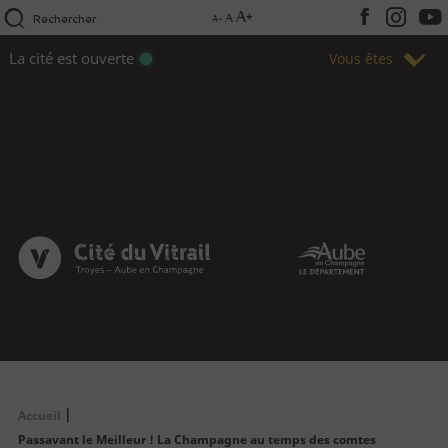
Aller
Panneau de gestion des cookies
A+
A
Rechercher
Réseaux
A-
au
contenu
sociaux
La cité est ouverte
Vous êtes
principal
Close
Navigation
Préparez votre visite
Infos pratiques
principale
Accueil
Fil
Passavant le Meilleur ! La Champagne au temps des comtes