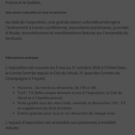
France et le Québec.
Une saison culturelle sur tout le territoire
Vous êtes
Au‑delà de l’exposition, une grande saison culturelle prolongera
l’événement à travers conférences, expositions partenaires, journées
d’étude, reconstitutions et manifestations festives sur l’ensemble du
territoire.
Individuel
Informations pratiques
Famille
L'exposition est ouverte du 5 mai au 31 octobre 2026 à l'Hôtel-Dieu-
Public empêché
le-Comte (entrée depuis la Cité du Vitrail, 31 quai des Comtes de
Champagne à Troyes).
Enseignant
Horaires : du mardi au dimanche, de 10h à 18h
Tarif : 7 € (billet unique donnant accès à l’exposition, la Cité du
Centre de loisirs
Vitrail et à l’Apothicairerie)
Visite guidée tous les mercredis, samedis et dimanches 15h : 3 €
Groupe - TO
en supplément du droit d’entrée
Entrée gratuite pour tous le 1er dimanche de chaque mois
Entreprise - CE
L’espace d’exposition est accessible aux personnes à mobilité
réduite.
Professionnel