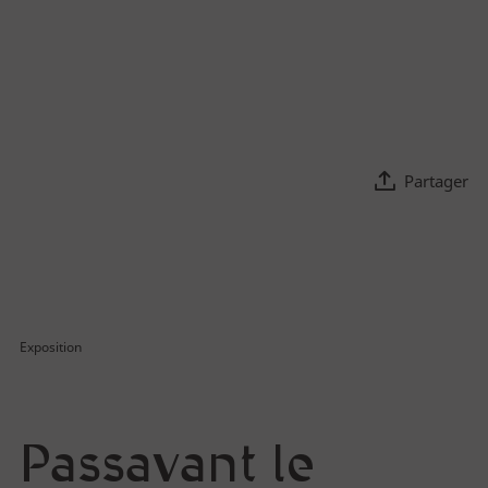
Agenda
d'Ariane
Expositions temporaires
Partager
Découvrez la Cité
La Cité
Le bâtiment
Exposition
Parcours permanent
Apothicairerie
Centre de documentation
Passavant le
Centre d'études