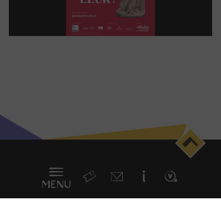
Menu
en
sticky
MENU