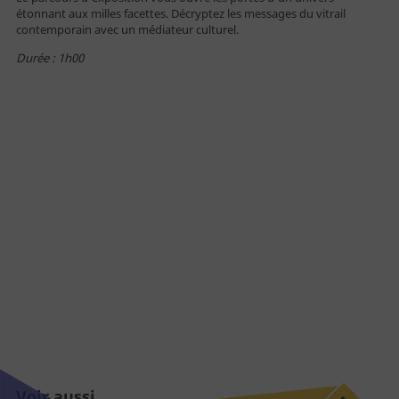
étonnant aux milles facettes. Décryptez les messages du vitrail
contemporain avec un médiateur culturel.
Vous êtes
Durée : 1h00
Individuel
Famille
Public empêché
Enseignant
Centre de loisirs
Groupe - TO
Entreprise - CE
Professionnel
Journaliste
Voir aussi ...