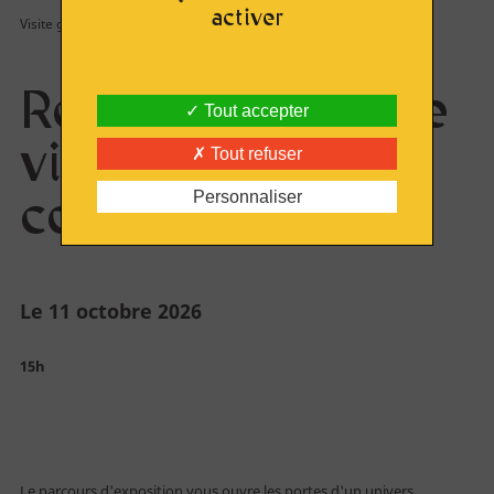
Route du Vitrail
activer
Visite guidée
Ressources & publications
Rencontre avec le
Tout accepter
vitrail
Tout refuser
S'engager
contemporain
Personnaliser
Rejoindre l'AVA
Le 11 octobre 2026
Acheter en ligne
15h
Billetterie
Le parcours d'exposition vous ouvre les portes d'un univers