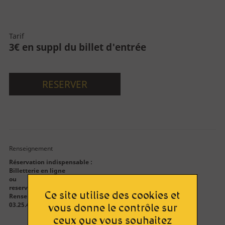
Découvrez la Cité
La Cité
Tarif
3€ en suppl du billet d'entrée
Le bâtiment
Parcours permanent
RESERVER
Apothicairerie
Centre de documentation
Centre d'études
Espace pédagogique
Renseignement
Réservation indispensable
:
Billetterie en ligne
ou
reservation.citeduvitrail@aube.fr
Ce site utilise des cookies et
Renseignements :
Approfondir
03.25.42.52.47 (9h30 à 12h du mardi au jeudi)
vous donne le contrôle sur
Lumière sur le vitrail !
ceux que vous souhaitez