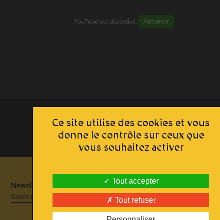
Le bâtiment
YouTube est désactivé.
Autoriser
Parcours permanent
Apothicairerie
Centre de documentation
Centre d'études
Espace pédagogique
Route du Vitrail - Teaser 2023
Ce site utilise des cookies et vous
Approfondir
donne le contrôle sur ceux que
Lumière sur le vitrail !
vous souhaitez activer
Route du Vitrail
Ressources & publications
Tout accepter
Newsletter
Tout refuser
S'engager
Personnaliser