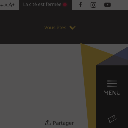
La cité est fermée
A+
A
A-
Réseaux
sociaux
Vous êtes
Menu
en
sticky
MENU
Partager
Billetterie