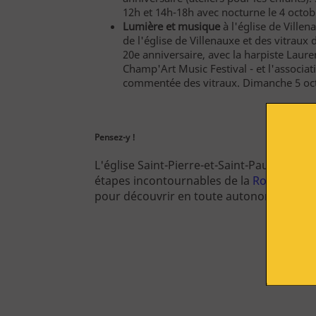
12h et 14h-18h avec nocturne le 4 octob
Route du Vitrail
Lumière et musique
à l'église de Ville
de l'église de Villenauxe et des vitraux 
Ressources & publications
20e anniversaire, avec la harpiste Laure
Champ'Art Music Festival - et l'associat
commentée des vitraux. Dimanche 5 oc
Pensez-y !
S'engager
Rejoindre l'AVA
L'église Saint-Pierre-et-Saint-Paul de Vil
étapes incontournables de la
Route du Vit
pour découvrir en toute autonomie l'art d
Acheter en ligne