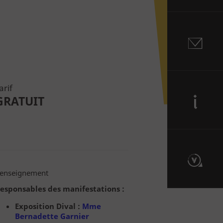
Contact
arif
GRATUIT
Informations
enseignement
Route du Vitrail
esponsables des manifestations :
Exposition Dival :
Mme
Bernadette Garnier