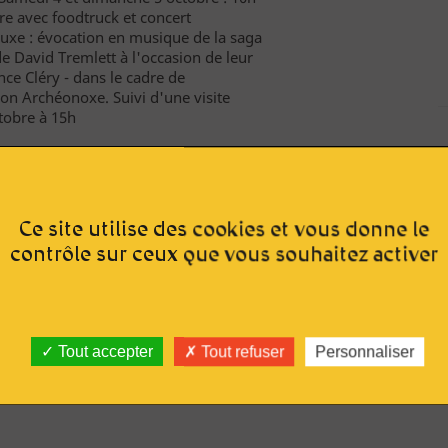
re avec foodtruck et concert
nauxe : évocation en musique de la saga
de David Tremlett à l'occasion de leur
nce Cléry - dans le cadre de
ion Archéonoxe. Suivi d'une visite
tobre à 15h
V
Ce site utilise des cookies et vous donne le
lenauxe-la-Grande est l'une des
contrôle sur ceux que vous souhaitez activer
rail
(sur Smartphone), un outil
u vitrail dans l'Aube.
Tout accepter
Tout refuser
Personnaliser