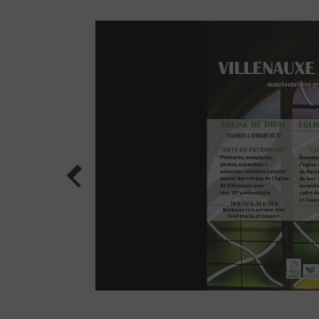
Billetterie
Vous êtes
Individuel
Famille
Public empêché
Enseignant
Centre de loisirs
Groupe - TO