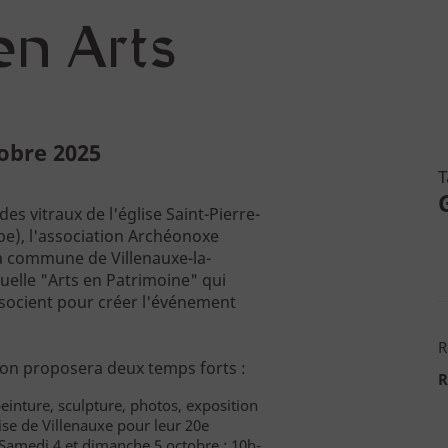
en Arts
tobre 2025
T
es vitraux de l'église Saint-Pierre-
be), l'association Archéonoxe
 la commune de Villenauxe-la-
uelle "Arts en Patrimoine" qui
associent pour créer l'événement
R
tion proposera deux temps forts :
R
 peinture, sculpture, photos, exposition
ise de Villenauxe pour leur 20e
. Samedi 4 et dimanche 5 octobre : 10h-