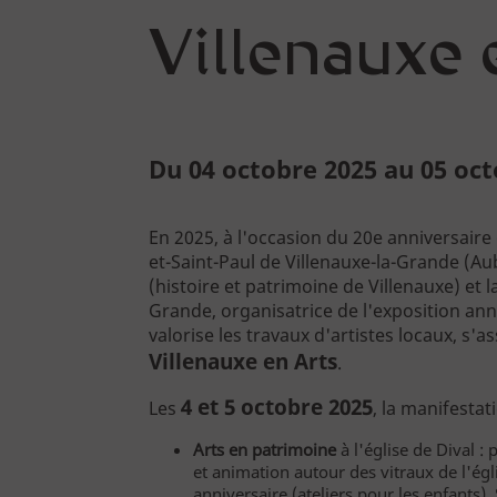
La Cité
Villenauxe 
Le bâtiment
Parcours permanent
Apothicairerie
Du 04 octobre 2025 au 05 oc
Centre de documentation
En 2025, à l'occasion du 20e anniversaire d
Centre d'études
et-Saint-Paul de Villenauxe-la-Grande (Au
(histoire et patrimoine de Villenauxe) et
Espace pédagogique
Grande, organisatrice de l'exposition ann
valorise les travaux d'artistes locaux, s'
Villenauxe en Arts
.
4 et 5 octobre 2025
Les
, la manifesta
Approfondir
Arts en patrimoine
à l'église de Dival :
et animation autour des vitraux de l'égl
Lumière sur le vitrail !
anniversaire (ateliers pour les enfants)