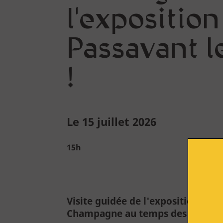
Le bâtiment
l'exposition
Parcours permanent
Passavant l
Apothicairerie
Centre de documentation
!
Centre d'études
Espace pédagogique
Le 15 juillet 2026
15h
Approfondir
Lumière sur le vitrail !
Route du Vitrail
Visite guidée de l'exposition Pass
Ressources & publications
Champagne au temps des comtes