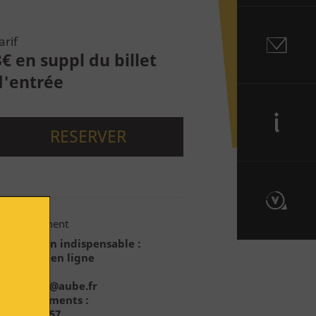
arif
3€ en suppl du billet
Contact
d'entrée
RESERVER
Informations
Route du Vitrail
enseignement
éservation indispensable
:
illetterie en ligne
u
xposition@aube.fr
enseignements :
6.88.85.50.57