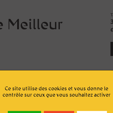
T
e Meilleur
R
R
Ce site utilise des cookies et vous donne le
B
contrôle sur ceux que vous souhaitez activer
o
avant le meilleur ! La
e
R
.
0