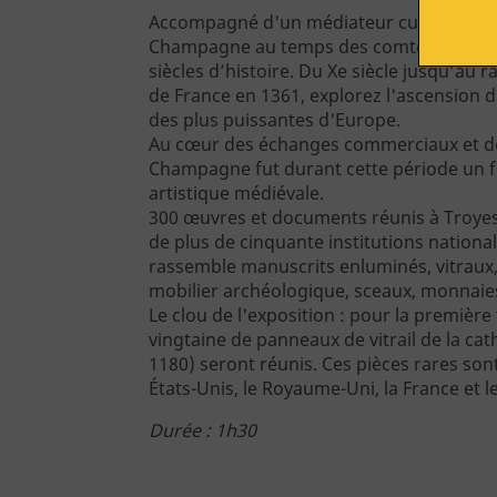
Accompagné d'un médiateur culturel, part
Champagne au temps des comtes, une pl
siècles d’histoire. Du Xe siècle jusqu’a
S'engager
de France en 1361, explorez l'ascension 
Rejoindre l'AVA
des plus puissantes d'Europe.
Au cœur des échanges commerciaux et des
Champagne fut durant cette période un f
artistique médiévale.
300 œuvres et documents réunis à Troyes
Acheter en ligne
de plus de cinquante institutions national
rassemble manuscrits enluminés, vitraux
mobilier archéologique, sceaux, monnaies
Le clou de l'exposition : pour la première 
Billetterie
vingtaine de panneaux de vitrail de la c
1180) seront réunis. Ces pièces rares son
États-Unis, le Royaume-Uni, la France et 
Durée : 1h30
Vous êtes