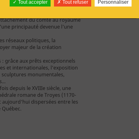
Tout accepter
Tout refuser
Personnaliser
ez à la découverte de la
ongée spectaculaire dans quatre
u rattachement du comté au royaume
d'une principauté devenue l'une
 réseaux politiques, la
oyer majeur de la création
 : grâce aux prêts exceptionnels
es et internationales, l'exposition
, sculptures monumentales,
...
fois depuis le XVIIIe siècle, une
athédrale romane de Troyes (1170-
t aujourd'hui dispersées entre les
le Québec.