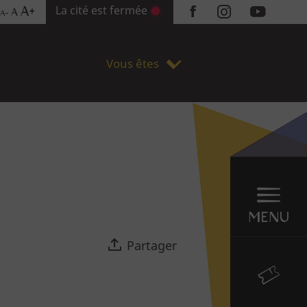
La cité est fermée
A+
A
A-
Réseaux
sociaux
Vous êtes
Menu
en
sticky
MENU
Partager
Billetterie