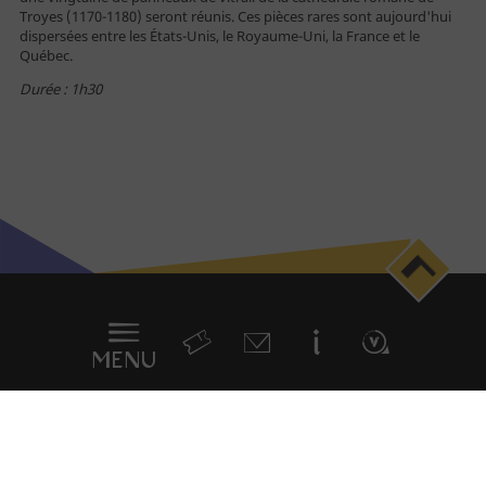
Troyes (1170-1180) seront réunis. Ces pièces rares sont aujourd'hui
Professionnel
dispersées entre les États-Unis, le Royaume-Uni, la France et le
Journaliste
Québec.
Durée : 1h30
Menu
en
sticky
MENU