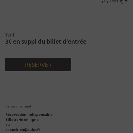
Partager
Découvrez la Cité
La Cité
Tarif
3€ en suppl du billet d'entrée
Le bâtiment
Parcours permanent
Apothicairerie
RESERVER
Centre de documentation
Centre d'études
Espace pédagogique
Renseignement
Réservation indispensable
:
Billetterie en ligne
ou
exposition@aube.fr
Approfondir