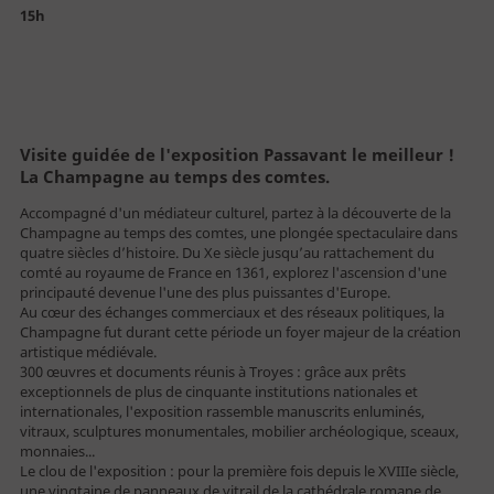
Billetterie
15h
Vous êtes
Visite guidée de l'exposition Passavant le meilleur !
La Champagne au temps des comtes.
Accompagné d'un médiateur culturel, partez à la découverte de la
Champagne au temps des comtes, une plongée spectaculaire dans
Individuel
quatre siècles d’histoire. Du Xe siècle jusqu’au rattachement du
comté au royaume de France en 1361, explorez l'ascension d'une
Famille
principauté devenue l'une des plus puissantes d'Europe.
Au cœur des échanges commerciaux et des réseaux politiques, la
Public empêché
Champagne fut durant cette période un foyer majeur de la création
artistique médiévale.
Enseignant
300 œuvres et documents réunis à Troyes : grâce aux prêts
exceptionnels de plus de cinquante institutions nationales et
Centre de loisirs
internationales, l'exposition rassemble manuscrits enluminés,
vitraux, sculptures monumentales, mobilier archéologique, sceaux,
Groupe - TO
monnaies...
Le clou de l'exposition : pour la première fois depuis le XVIIIe siècle,
Entreprise - CE
une vingtaine de panneaux de vitrail de la cathédrale romane de