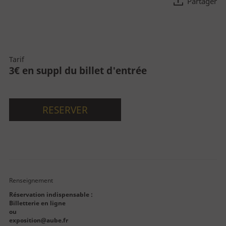
Partager
Découvrez la Cité
La Cité
Tarif
3€ en suppl du billet d'entrée
Le bâtiment
Parcours permanent
Apothicairerie
RESERVER
Centre de documentation
Centre d'études
Espace pédagogique
Renseignement
Réservation indispensable
:
Billetterie en ligne
ou
exposition@aube.fr
Approfondir