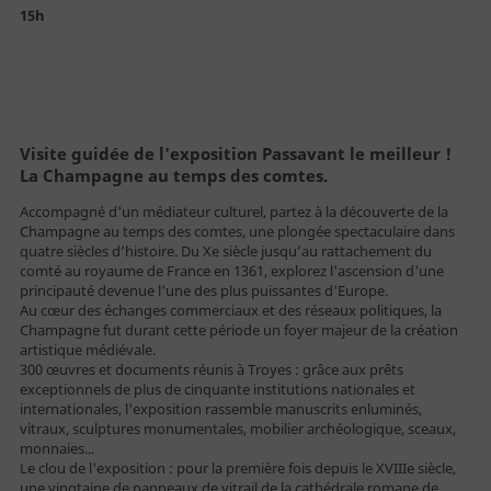
Billetterie
15h
Vous êtes
Visite guidée de l'exposition Passavant le meilleur !
La Champagne au temps des comtes.
Accompagné d'un médiateur culturel, partez à la découverte de la
Champagne au temps des comtes, une plongée spectaculaire dans
Individuel
quatre siècles d’histoire. Du Xe siècle jusqu’au rattachement du
comté au royaume de France en 1361, explorez l'ascension d'une
Famille
principauté devenue l'une des plus puissantes d'Europe.
Au cœur des échanges commerciaux et des réseaux politiques, la
Public empêché
Champagne fut durant cette période un foyer majeur de la création
artistique médiévale.
Enseignant
300 œuvres et documents réunis à Troyes : grâce aux prêts
exceptionnels de plus de cinquante institutions nationales et
Centre de loisirs
internationales, l'exposition rassemble manuscrits enluminés,
vitraux, sculptures monumentales, mobilier archéologique, sceaux,
Groupe - TO
monnaies...
Le clou de l'exposition : pour la première fois depuis le XVIIIe siècle,
Entreprise - CE
une vingtaine de panneaux de vitrail de la cathédrale romane de