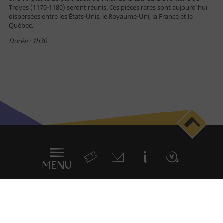
Troyes (1170-1180) seront réunis. Ces pièces rares sont aujourd'hui
Professionnel
dispersées entre les États-Unis, le Royaume-Uni, la France et le
Journaliste
Québec.
Durée : 1h30
Menu
en
sticky
MENU